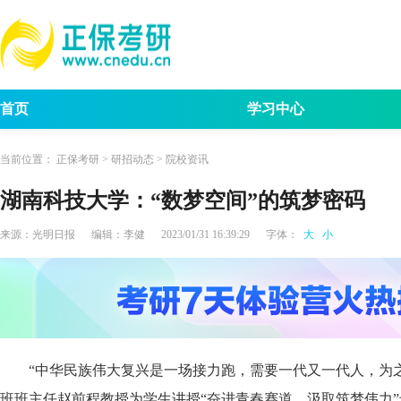
首页
学习中心
考试动态
考研报名
招生简章
考试
当前位置：
正保考研
>
研招动态
>
院校资讯
湖南科技大学：“数梦空间”的筑梦密码
来源：
光明日报
编辑：
李健
2023/01/31 16:39:29
字体：
大
小
“中华民族伟大复兴是一场接力跑，需要一代又一代人，为之
班班主任赵前程教授为学生讲授“奋进青春赛道，汲取筑梦伟力”