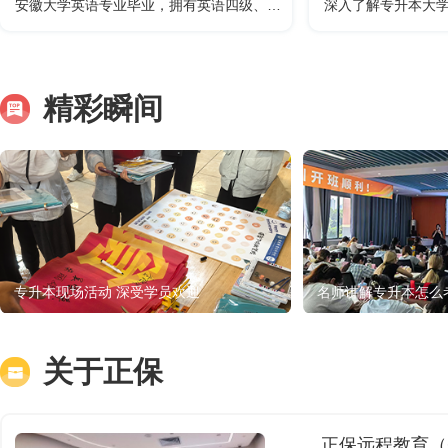
安徽大学英语专业毕业，拥有英语四级、八级证书，高中英语教师资格证
付应龙
张
/专升本英语老师
精彩瞬间
从事英语相关教学近9年，从事专升本相
从事教育行业7年
关教学近6年。教学经验非常丰富。曾历
8000+，对专升
任新东方高中英语部讲师、华英专升本
了解透彻。授课富
英语组骨干讲师，优秀员工。有独特的
教学循循善诱，宽
教学思路以及方法，上课通俗易懂，深
主编的安徽专升本
受学生喜爱。所带学生升入本科人数超
教材等已成为安徽
专升本现场活动 深受学员欢迎
名师讲解专升本怎么
过5000人。
书。
关于正保
正保远程教育（China 