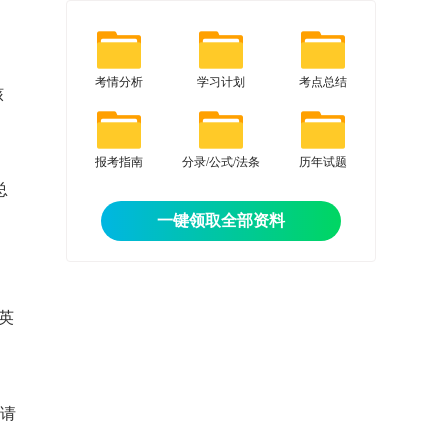
考情分析
学习计划
考点总结
核
、
报考指南
分录/公式/法条
历年试题
总
一键领取全部资料
英
申请