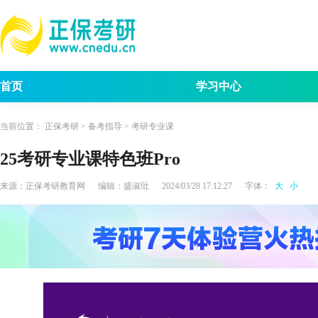
首页
学习中心
考试动态
考研报名
招生简章
考试
当前位置：
正保考研
>
备考指导
>
考研专业课
25考研专业课特色班Pro
来源：
正保考研教育网
编辑：
盛淑玭
2024/03/28 17:12:27
字体：
大
小