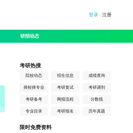
登录
注册
研招动态
绩查询
分数线
其他
考研热搜
院校动态
招生信息
成绩查询
择校择专业
考研复试
考研调剂
考研备考
网报流程
分数线
专业目录
考研报名
历年真题
限时免费资料