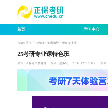
首页
学习中心
考试动态
考研报
当前位置：
正保考研
>
备考指导
>
考研专业课
25考研专业课特色班
来源：
正保考研教育网
编辑：
盛淑玭
2024/03/28 17:08:55
字体