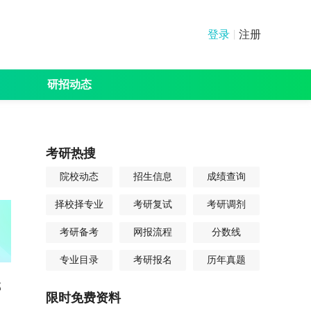
登录
注册
研招动态
绩查询
分数线
其他
考研热搜
院校动态
招生信息
成绩查询
择校择专业
考研复试
考研调剂
考研备考
网报流程
分数线
专业目录
考研报名
历年真题
部
限时免费资料