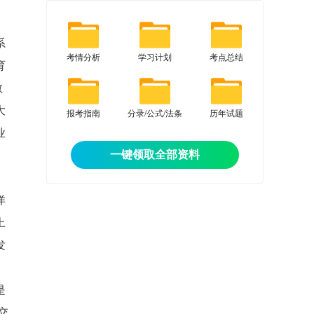
系
考情分析
学习计划
考点总结
育
教
大
报考指南
分录/公式/法条
历年试题
业
一键领取全部资料
洋
上
发
是
交