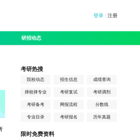
登录
注册
研招动态
绩查询
分数线
其他
考研热搜
院校动态
招生信息
成绩查询
择校择专业
考研复试
考研调剂
考研备考
网报流程
分数线
专业目录
考研报名
历年真题
析
限时免费资料