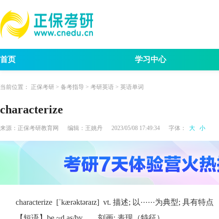
首页
学习中心
考试动态
考研报名
招生简章
考试
当前位置：
正保考研
>
备考指导
>
考研英语
>
英语单词
characterize
来源：
正保考研教育网
编辑：
王姚丹
2023/05/08 17:49:34
字体：
大
小
characterize [ˈkærəktəraɪz] vt. 描述; 以······为典型; 具有特点
【短语】be ~d as/by... 刻画; 表现（特征）