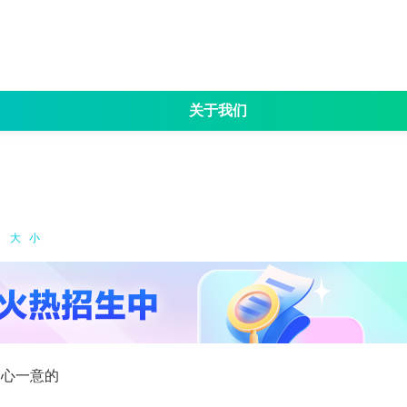
关于我们
名
招生简章
考试大纲
专业目录
院校资讯
成
：
大
小
志的; 一心一意的