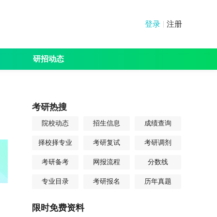
登录
注册
研招动态
绩查询
分数线
其他
考研热搜
院校动态
招生信息
成绩查询
择校择专业
考研复试
考研调剂
考研备考
网报流程
分数线
专业目录
考研报名
历年真题
限时免费资料