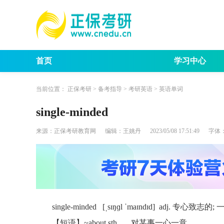
首页
学习中心
考试动态
考研报
当前位置：
正保考研
>
备考指导
>
考研英语
>
英语单词
single-minded
来源：
正保考研教育网
编辑：
王姚丹
2023/05/08 17:51:49
字体
single-minded [ˌsɪŋɡl ˈmaɪndɪd] adj. 专心致
【短语】~about sth. 对某事一心一意