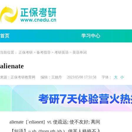
首页
学习中心
考试动态
考研报名
招生简章
考试
当前位置：
正保考研
>
备考指导
>
考研英语
>
英语单词
alienate
来源：
正保考研教育网
编辑：
王姚丹
2023/05/08 17:51:58
字体：
大
小
alienate [ˈeɪliəneɪt] vt. 使疏远; 使不友好; 离间
【短语】~ sb. (from sth./sb.) 使某人格格不入