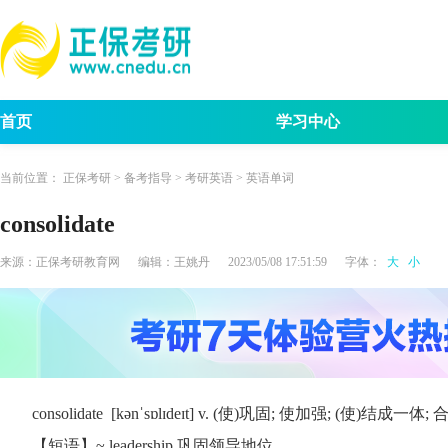
首页
学习中心
考试动态
考研报名
招生简章
考试
当前位置：
正保考研
>
备考指导
>
考研英语
>
英语单词
consolidate
来源：
正保考研教育网
编辑：
王姚丹
2023/05/08 17:51:59
字体：
大
小
consolidate [kənˈsɒlɪdeɪt] v. (使)巩固; 使加强; (使)结成一体;
【短语】~ leadership 巩固领导地位