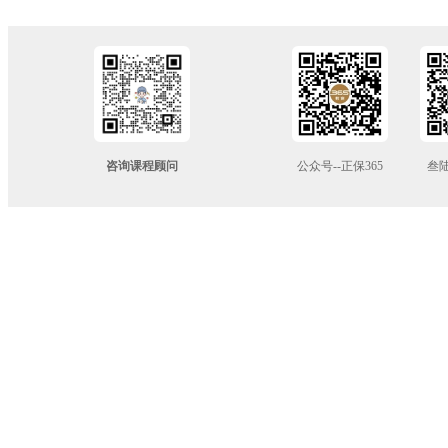
公众号--正保365
咨询课程顾问
叁陆