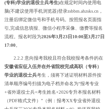
(专科)学业的退役士兵考生)
在规定时间内使用电
脑(不建议使
用手机浏览器)登录zsbbm.ahzsks.cn，
注册后绑定微信号和手机号码。按照报名
页面指
引,完成信息填报、微信小程序采像、缴费等报名
流程。报名时段为
2026
年3月23日10:00至3月27日
17:00
。
2.2.2 意向报考我校且符合我校报考条件的在
安徽省应征入伍并在外省院校
完成高职（专科）
学业的退役士兵
考生，须将下述证明材料原件按
清单顺序编
号扫描为电子档并命名为“报考专业
+省外退役士兵+考生姓名+2026专升本报
名材料
（PDF格式文件）”（例：报考XX专业省外退役