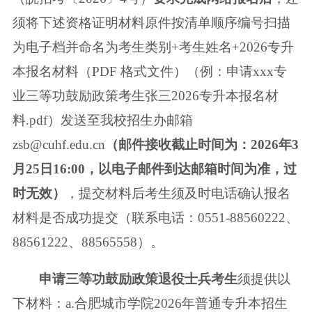
须将下述资格证明材料原件按清单顺序编号扫描
为电子档并命名为考生类别+考生姓名+2026专升
本报名材料（PDF 格式文件）
（例：申请xxx专
业三等功鼓励政策考生张三2026专升本报名材
料.pdf）发送至
我校招生办邮箱
zsb@cuhf.edu.cn
（邮件接收截止时间为：2026年3
月25日16:00，
以电子邮件到达邮箱时间为准，过
时无效）
，提交材料后考生须及时电话确认
报名
材料是否成功提交（联系电话：0551-88560222、
88561222、88565558）。
申请三等功鼓励政策退役士兵考生
须提供以
下材料：a.合肥城市学院2026年
普通专升本招生