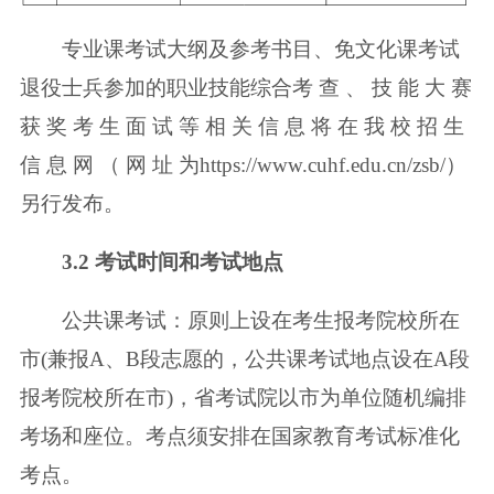
专业课考试大纲及参考书目、免文化课考试
退役士兵参加的职业技能综合
考 查 、 技 能 大 赛
获 奖 考 生 面 试 等 相 关 信 息 将 在 我 校 招 生
信 息 网 （ 网 址 为
https://www.cuhf.edu.cn/zsb/）
另行发布。
3.2 考试时间和考试地点
公共课考试：原则上设在考生报考院校所在
市(兼报A、B段志愿的，公共课
考试地点设在A段
报考院校所在市)，省考试院以市为单位随机编排
考场和座位。
考点须安排在国家教育考试标准化
考点。