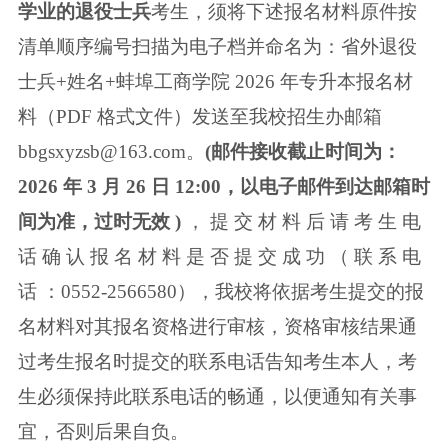
学业的退役士兵
考生，须将下述报名材料原件按
清单顺序编
号扫描为电子档并命名为：省外退役
士兵+姓名+蚌埠工商学院 2026 年专升本报
名材
料（PDF 格式文件）发送至我校招生办邮箱
bbgsxyzsb@163.com。
(邮件接收
截止时间为：
2026 年 3 月 26 日 12:00，以电子邮件到达邮箱时
间为准，过时无
效 )
， 提 交 材 料 后 请 考 生 电
话 确 认 报 名 材 料 是 否 提 交 成 功 （ 联 系 电
话 ：
0552-2566580），我校将依据考生提交的报
名材料对其报名资格进行审核，资格
审核结果通
过考生报名时提交的联系电话告知考生本人，考
生必须保持此联系电
话的畅通，以便通知有关事
宜，否则后果自负。