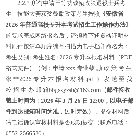
2.2.3 所有申请三等功鼓励政策退役士兵考
生、技能大赛获奖鼓励政策考生
按照
《安徽省
2026 年普通高校专升本考试招生工作操作办法》
的要求完成网络
报名后，还须将下述资格证明材
料原件按清单顺序编号扫描为电子档并命名为：
考生类别+考生姓名+2026 专升本报名材料（PDF
格式文件）（例：申请 xxx 专业
鼓 励 政 策 考 生
张 **2026 专 升 本 报 名 材 料 .pdf ） 发 送 至 我
校 招 生 办 邮 箱
bbgsxyzsb@163.com
（邮件接收
截止时间为：2026 年 3 月 26 日 12:00，以电子
邮
件到达邮箱时间为准，过时无效）
，提交材料后
请电话确认审核材料是否成功
提交（联系电话：
0552-2566580）。