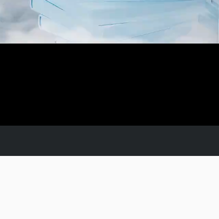
1.0 X
超清
设
声
画
全